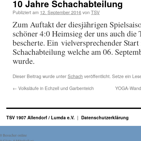
10 Jahre Schachabteilung
Publiziert am
12. September 2016
von
TSV
Zum Auftakt der diesjährigen Spielsais
schöner 4:0 Heimsieg der uns auch die
bescherte. Ein vielversprechender Start
Schachabteilung welche am 06. Septem
wurde.
Dieser Beitrag wurde unter
Schach
veröffentlicht. Setze ein Le
←
Volksläufe in Echzell und Garbenteich
YOGA-Wander
TSV 1907 Allendorf / Lumda e.V.
Datenschutzerklärung
0 Besucher online
0 Gäste, 0 Mitglied(er)