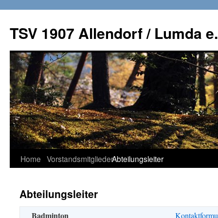
TSV 1907 Allendorf / Lumda e.
Zum
Home
Vorstandsmitglieder
Abteilungsleiter
Inhalt
Abteilungsleiter
springen
Badminton
Kontaktformu