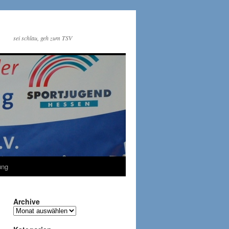
sei schlau, geh zum TSV
ung
Archive
Archive