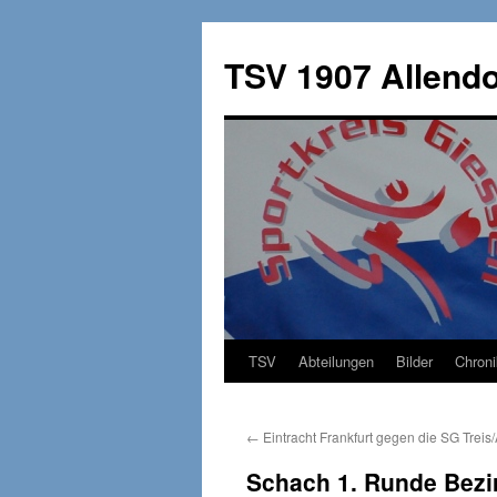
TSV 1907 Allendo
TSV
Abteilungen
Bilder
Chroni
Zum
Inhalt
←
Eintracht Frankfurt gegen die SG Treis/
springen
Schach 1. Runde Bezir