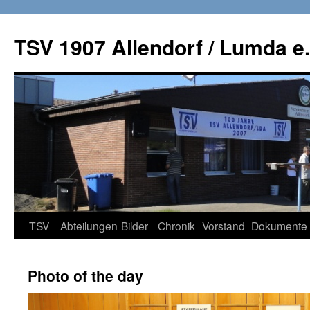
TSV 1907 Allendorf / Lumda e.
Zum
TSV
Abteilungen
Bilder
Chronik
Vorstand
Dokumente
Inhalt
Photo of the day
springen