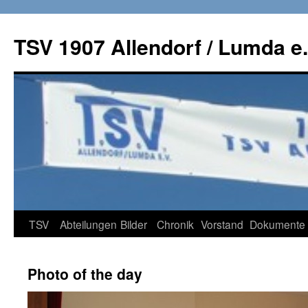
TSV 1907 Allendorf / Lumda e.
Zum
TSV
Abteilungen
Bilder
Chronik
Vorstand
Dokumente
Inhalt
Photo of the day
springen