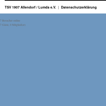
TSV 1907 Allendorf / Lumda e.V.
Datenschutzerklärung
7 Besucher online
7 Gäste, 0 Mitglied(er)