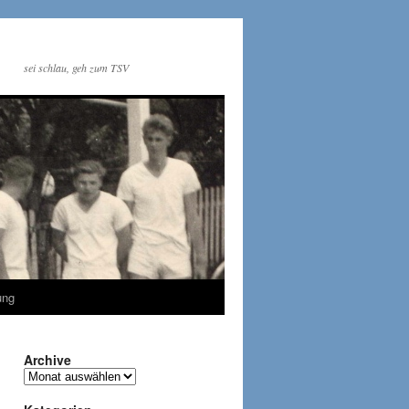
sei schlau, geh zum TSV
ung
Archive
Archive