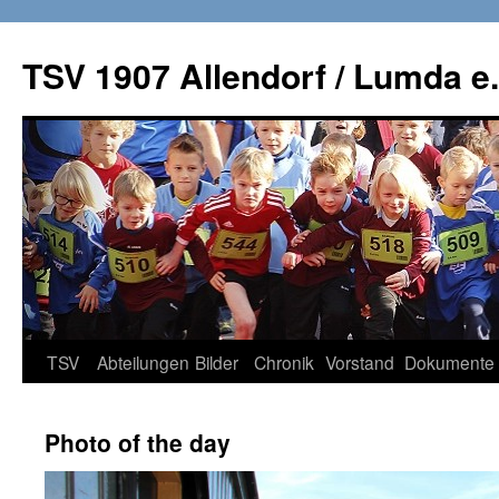
TSV 1907 Allendorf / Lumda e.
Zum
TSV
Abteilungen
Bilder
Chronik
Vorstand
Dokumente
Inhalt
Photo of the day
springen