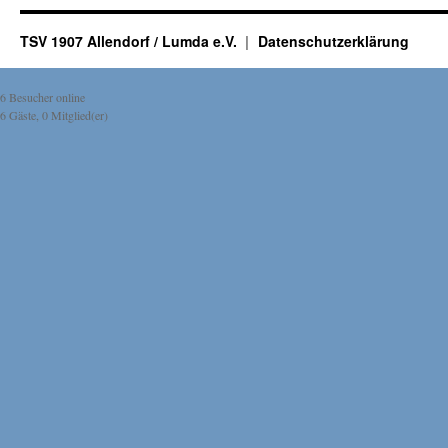
TSV 1907 Allendorf / Lumda e.V.
Datenschutzerklärung
6 Besucher online
6 Gäste, 0 Mitglied(er)