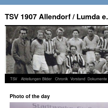
TSV 1907 Allendorf / Lumda e.
Zum
TSV
Abteilungen
Bilder
Chronik
Vorstand
Dokumente
Inhalt
Photo of the day
springen