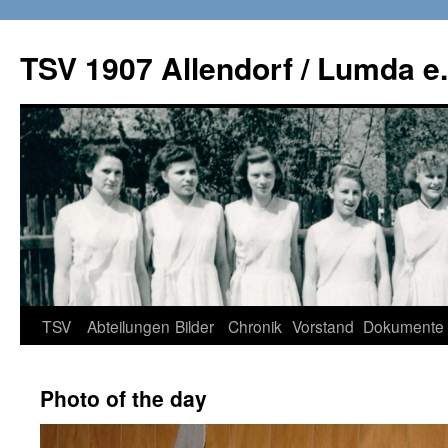
TSV 1907 Allendorf / Lumda e.
Zum
TSV
Abteilungen
Bilder
Chronik
Vorstand
Dokumente
Inhalt
Photo of the day
springen