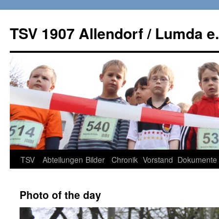
TSV 1907 Allendorf / Lumda e.
Zum
TSV
Abteilungen
Bilder
Chronik
Vorstand
Dokumente
Inhalt
Photo of the day
springen