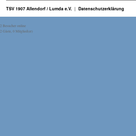
TSV 1907 Allendorf / Lumda e.V.
Datenschutzerklärung
2 Besucher online
2 Gäste, 0 Mitglied(er)