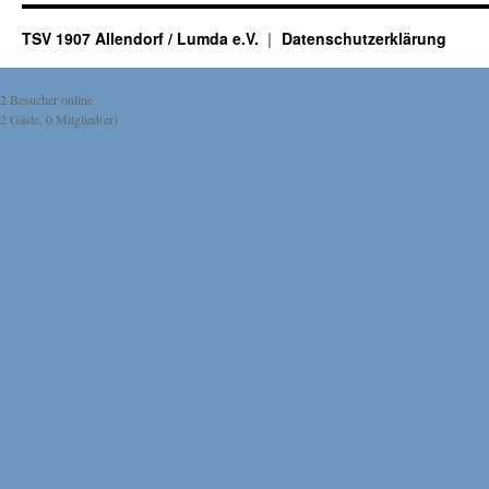
TSV 1907 Allendorf / Lumda e.V.
Datenschutzerklärung
2 Besucher online
2 Gäste, 0 Mitglied(er)