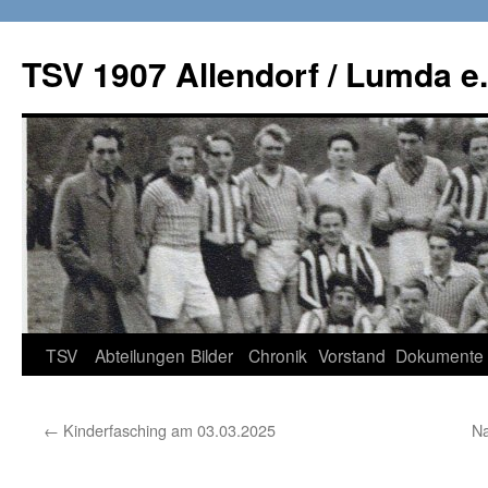
TSV 1907 Allendorf / Lumda e.
Zum
TSV
Abteilungen
Bilder
Chronik
Vorstand
Dokumente
Inhalt
←
Kinderfasching am 03.03.2025
Na
springen