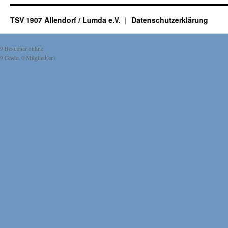
TSV 1907 Allendorf / Lumda e.V.
Datenschutzerklärung
9 Besucher online
9 Gäste, 0 Mitglied(er)